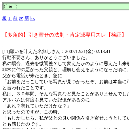
(´･ω･`)
板
1-
前
次
新
ﾚｽ
【多角的】引き寄せの法則・肯定派専用スレ【検証】
[11]願いを叶えた名無しさん：2007/12/21(金) 02:13:41
行動不要さん、ありがとうございました。
私の場合、過去を微調整？して変えたかのように思えた出来
非常に仲の悪かった父親と、理解し会えるようになった頃に
父から電話が来たとき、急に
「お前をだっこしている写真が見つかったぞ、お前は本当に
と言われたことです。
私は、３０年間、そんな写真など見たことがありませんでし
アルバムは何度も見ていた記憶があるのに…
「あれ？忘れていただけかな？」
と思ったのですが、この時、
「もしかしたら、私が父との良い関係を引き寄せようとして
とも感じたのです。