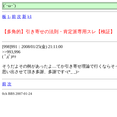
(´･ω･`)
板
1-
前
次
新
ﾚｽ
【多角的】引き寄せの法則・肯定派専用スレ【検証】
[998]991：2008/01/25(金) 21:11:00
>>993,996
( ﾟдﾟ)ﾊｯ
そうだよその例があったよ…てか引き寄せ理論で行くならそっちが正
思い出させて頂き多謝、多謝です<(*_ _)>
前
次
0ch BBS 2007-01-24