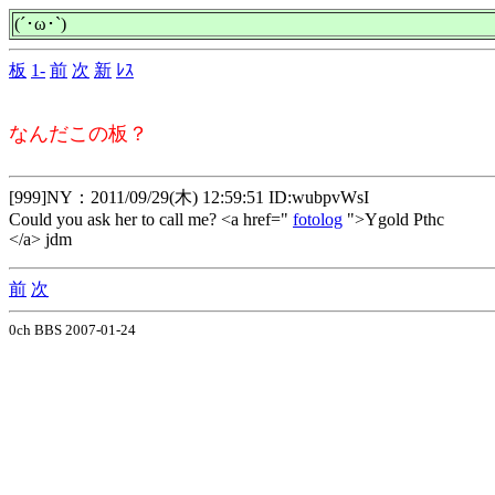
(´･ω･`)
板
1-
前
次
新
ﾚｽ
なんだこの板？
[999]NY：2011/09/29(木) 12:59:51 ID:wubpvWsI
Could you ask her to call me? <a href="
fotolog
">Ygold Pthc
</a> jdm
前
次
0ch BBS 2007-01-24