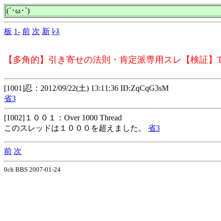
(´･ω･`)
板
1-
前
次
新
ﾚｽ
【多角的】引き寄せの法則・肯定派専用スレ【検証】TES
[1001]忍：2012/09/22(土) 13:11:36 ID:ZqCqG3sM
省3
[1002]１００１：Over 1000 Thread
このスレッドは１０００を超えました。
省3
前
次
0ch BBS 2007-01-24