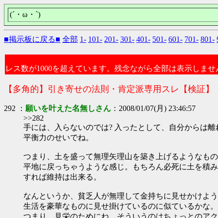
(´・ω・`)
■掲示板に戻る■
全部
1-
101-
201-
301-
401-
501-
601-
701-
801-
レス数が1000を超えています。残念ながら全部は表示しませ
【多角的】引き寄せの法則・肯定派専用スレ【検証】
292 ：
願いを叶えた名無しさん
：2008/01/07(月) 23:46:57
>>282
手には、入らないのでは? 入ったとして、自分からは
平衡力のせいでね。
つまり、土を盛って無理矢理山を築き上げるようなもの
平地に戻っちゃうような感じ。もちろん必死に土を積み
すれば維持は出来る。
なんというか、貧乏人が無理して金持ちに見せかけよう
生活を豪華なものに見せ掛けているのに似ているかな。
つまり、見栄のためにね。そういうのはちょっとのアク