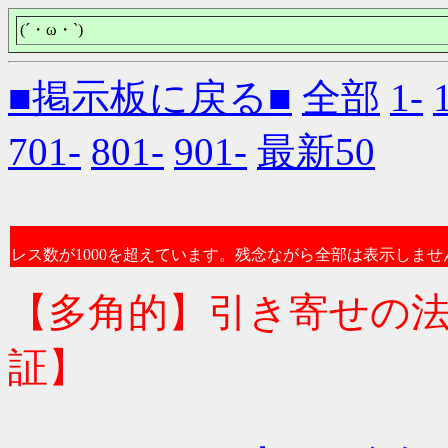
(´・ω・`)
■掲示板に戻る■
全部
1-
701-
801-
901-
最新50
レス数が1000を超えています。残念ながら全部は表示しませ
【多角的】引き寄せの
証】