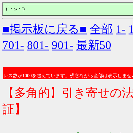
(´・ω・`)
■掲示板に戻る■
全部
1-
701-
801-
901-
最新50
レス数が1000を超えています。残念ながら全部は表示しませ
【多角的】引き寄せの
証】