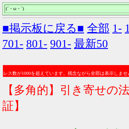
(´・ω・`)
■掲示板に戻る■
全部
1-
701-
801-
901-
最新50
レス数が1000を超えています。残念ながら全部は表示しませ
【多角的】引き寄せの
証】