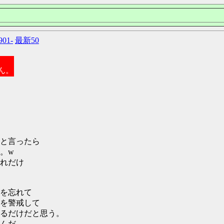
901-
最新50
ん。
と言ったら
。w
れだけ
を忘れて
を警戒して
るだけだと思う。
んだ。