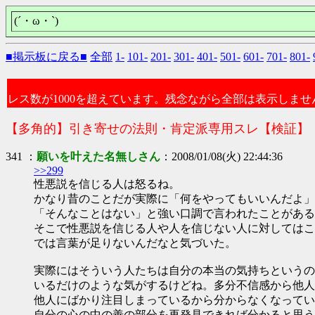
(´・ω・`)
■掲示板に戻る■
全部
1-
101-
201-
301-
401-
501-
601-
701-
801-
レス数が1000を超えています。残念ながら全部は表示しませ
【多角的】引き寄せの法則・肯定派専用スレ【検証】
341 ：
願いを叶えた名無しさん
：2008/01/08(火) 22:44:36
>>299
性悪説を信じる人は怒るね。
かなり昔のことだが実際に「何をやってもいいんだよ」
「そんなことはない」と強い口調で言われたことがある
そこで性悪説を信じる人や人を信じない人に対してはこ
では言葉が足りないんだなと気づいた。
実際にはそういう人たちは自分の本当の気持ちというの
いるだけのような気がするけどね。多分不信感から他人
他人にばかり注目しまっているから分からなくなってい
自分の心の中の善の部分を再発見できれば分かると思う