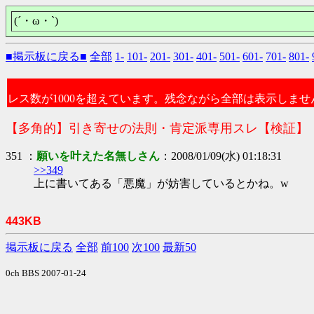
(´・ω・`)
■掲示板に戻る■
全部
1-
101-
201-
301-
401-
501-
601-
701-
801-
レス数が1000を超えています。残念ながら全部は表示しませ
【多角的】引き寄せの法則・肯定派専用スレ【検証】
351 ：
願いを叶えた名無しさん
：2008/01/09(水) 01:18:31
>>349
上に書いてある「悪魔」が妨害しているとかね。w
443KB
掲示板に戻る
全部
前100
次100
最新50
0ch BBS 2007-01-24