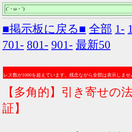
(´・ω・`)
■掲示板に戻る■
全部
1-
701-
801-
901-
最新50
レス数が1000を超えています。残念ながら全部は表示しませ
【多角的】引き寄せの
証】