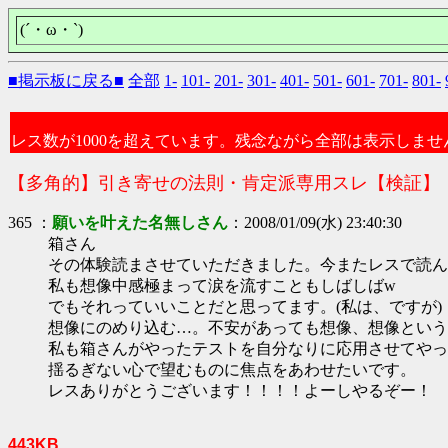
(´・ω・`)
■掲示板に戻る■
全部
1-
101-
201-
301-
401-
501-
601-
701-
801-
レス数が1000を超えています。残念ながら全部は表示しませ
【多角的】引き寄せの法則・肯定派専用スレ【検証】
365 ：
願いを叶えた名無しさん
：2008/01/09(水) 23:40:30
箱さん
その体験読まさせていただきました。今またレスで読ん
私も想像中感極まって涙を流すこともしばしばw
でもそれっていいことだと思ってます。(私は、ですが)
想像にのめり込む…。不安があっても想像、想像という
私も箱さんがやったテストを自分なりに応用させてやっ
揺るぎない心で望むものに焦点をあわせたいです。
レスありがとうございます！！！！よーしやるぞー！
443KB