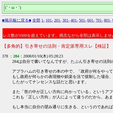
(´・ω・`)
■掲示板に戻る■
全部
1-
101-
201-
301-
401-
501-
601-
701-
801-
レス数が1000を超えています。残念ながら全部は表示しませ
【多角的】引き寄せの法則・肯定派専用スレ【検証】
378 ：
284
：2008/01/10(木) 05:28:23
284は自分で書いてなんですが、たぶん引き寄せの法
アブラハムの引き寄せの本の中で、「政府が何をやって
もし政府が何らかの表現物や娯楽を法で規制した場合、
したがってナンセンスな話だと思います。
また「世の中が正しい方向に向かっている」というアフ
これも「正しい方向」が人によって違うのだから、あま
もし本当に自分の望み通りに生きる、というのであれば