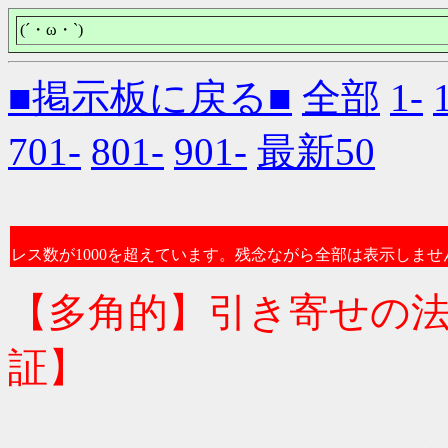
(´・ω・`)
■掲示板に戻る■
全部
1-
701-
801-
901-
最新50
レス数が1000を超えています。残念ながら全部は表示しませ
【多角的】引き寄せの
証】