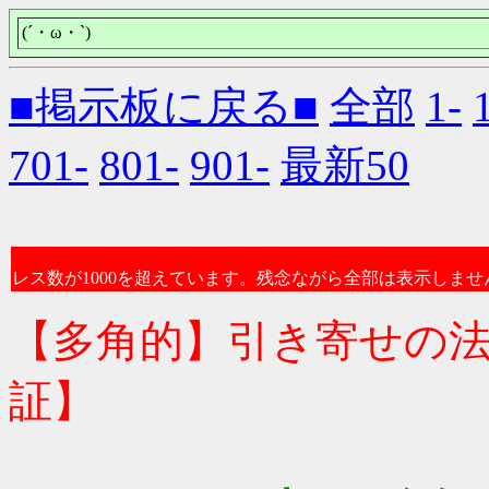
(´・ω・`)
■掲示板に戻る■
全部
1-
701-
801-
901-
最新50
レス数が1000を超えています。残念ながら全部は表示しませ
【多角的】引き寄せの
証】