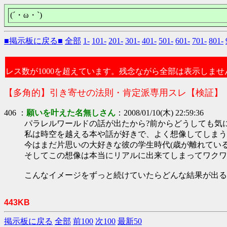
(´・ω・`)
■掲示板に戻る■
全部
1-
101-
201-
301-
401-
501-
601-
701-
801-
レス数が1000を超えています。残念ながら全部は表示しませ
【多角的】引き寄せの法則・肯定派専用スレ【検証】
406 ：
願いを叶えた名無しさん
：2008/01/10(木) 22:59:36
パラレルワールドの話が出たから?前からどうしても気
私は時空を越える本や話が好きで、よく想像してしまう
今はまだ片思いの大好きな彼の学生時代(歳が離れてい
そしてこの想像は本当にリアルに出来てしまってワクワ
こんなイメージをずっと続けていたらどんな結果が出る
443KB
掲示板に戻る
全部
前100
次100
最新50