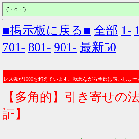
(´・ω・`)
■掲示板に戻る■
全部
1-
701-
801-
901-
最新50
レス数が1000を超えています。残念ながら全部は表示しませ
【多角的】引き寄せの
証】