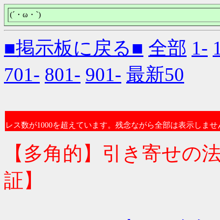
(´・ω・`)
■掲示板に戻る■
全部
1-
701-
801-
901-
最新50
レス数が1000を超えています。残念ながら全部は表示しませ
【多角的】引き寄せの
証】