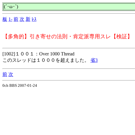
(´･ω･`)
板
1-
前
次
新
ﾚｽ
【多角的】引き寄せの法則・肯定派専用スレ【検証】
[1002]１００１：Over 1000 Thread
このスレッドは１０００を超えました。
省3
前
次
0ch BBS 2007-01-24