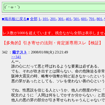
(´・ω・`)
■掲示板に戻る■
全部
1-
101-
201-
301-
401-
501-
601-
701-
801-
レス数が1000を超えています。残念ながら全部は表示しませ
【多角的】引き寄せの法則・肯定派専用スレ【検証】
342 ：
箱テスト
：2008/01/08(火) 23:21:49
>>341
んー。
誰の心にだって悪と呼ばれるような要素は必ずある。
でも、それが吹き出すとは限らない。命の危険迫る非常
阪神大震災の時、略奪や強奪が殆ど起きなかったという
悪の芽があったとしても、ソレを使わない善の心という
でね、性悪説を信じる人というか、他人の態度の中に「
呪文のように「人間は何をしでかすか分からない」と思
他人の悪の芽の部分が引き寄せられちゃうんじゃないで