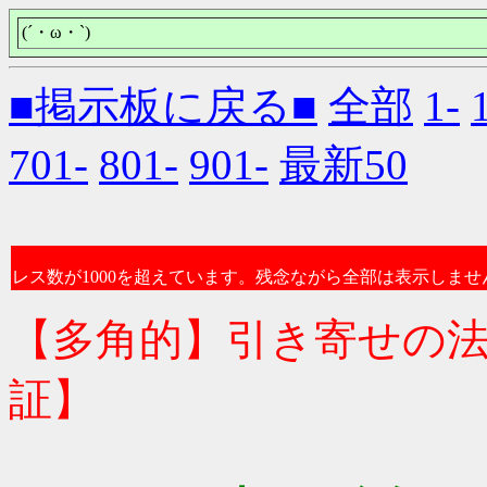
(´・ω・`)
■掲示板に戻る■
全部
1-
701-
801-
901-
最新50
レス数が1000を超えています。残念ながら全部は表示しませ
【多角的】引き寄せの
証】