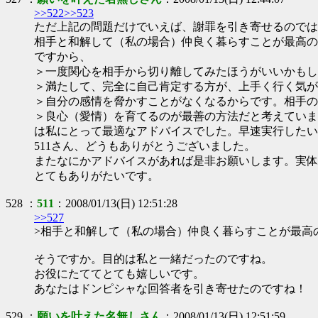
>>522
>>523
ただ上記の問題だけでいえば、謝罪を引き寄せるのではな
相手と和解して（私の場合）仲良く暮らすことが最高の
ですから、
＞一度関心を相手から切り離してみたほうがいいかもし
＞満たして、完全に自己肯定する方が、上手く行く気が
＞自分の感情を脅かすことがなくなるからです。相手の
＞良心（愛情）を育てるのが最善の方法だと考えていま
は私にとって最適なアドバイスでした。早速実行したい
511さん、どうもありがとうございました。
またなにかアドバイスがあれば是非お願いします。実体
とてもありがたいです。
528 ：
511
：2008/01/13(日) 12:51:28
>>527
>相手と和解して（私の場合）仲良く暮らすことが最高
そうですか。目的は私と一緒だったのですね。
お役にたててとても嬉しいです。
あなたはドンピシャな回答者を引き寄せたのですね！
529 ：
願いを叶えた名無しさん
：2008/01/13(日) 12:51:59