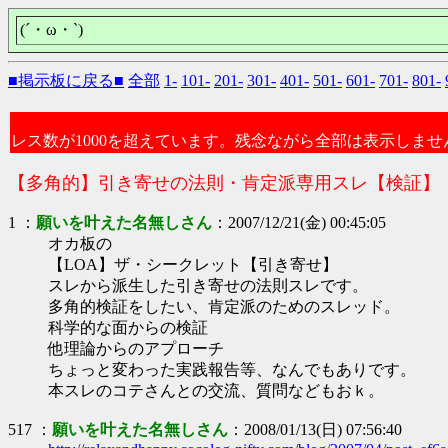
(´・ω・`)
■掲示板に戻る■
全部
1-
101-
201-
301-
401-
501-
601-
701-
801-
レス数が1000を超えています。残念ながら全部は表示しませ
【多角的】引き寄せの法則・肯定派専用スレ【検証】
1 ：
願いを叶えた名無しさん
：2007/12/21(金) 00:45:05
オカ板の
【LOA】ザ・シークレット【引き寄せ】
スレから派生した引き寄せの法則スレです。
多角的検証をしたい、肯定派のためのスレッド。
科学的な面からの検証
他理論からのアプローチ
ちょっと変わった実践報告等、なんでもありです。
本スレのコテさんとの交流、質問などもおｋ。
517 ：
願いを叶えた名無しさん
：2008/01/13(日) 07:56:40