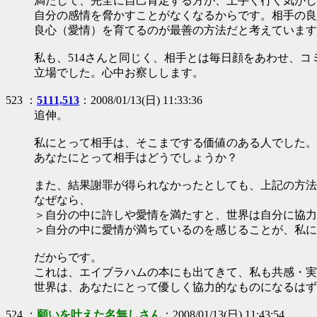
満たして、完全に自己肯定する方が、上手く行く気がし
自分の感情を脅かすことがなくなるからです。相手の良
良心（愛情）を育てるのが最善の方法だと考えています
私も、514さんと同じく、相手とは毎日顔をあわせ、
立場でした。心中お察しします。
523 ：
5111,513
：2008/01/13(日) 11:33:36
追伸。
私にとって相手は、そこまでする価値のある人でした。
あなたにとって相手はどうでしょうか？
また、結果謝罪が得られなかったとしても、上記の方法
なぜなら、
＞自分の中に許しや愛情を満たすと、世界は自分に協力
＞自分の中に愛情が満ちているのを感じることが、私に
だからです。
これは、エイブラハムの本にも出てきて、私も共感・実
世界は、あなたにとって優しく協力的なものになるはず
524 ：
願いを叶えた名無しさん
：2008/01/13(日) 11:43:54