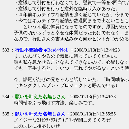
・意識して引付を行わなくても、懸賞で一等を3回当て
・意識して引付を行うと意外な臨時収入があった。
・４年前ネガティブな感情を強く感じていたが、今まで
・今ではネガティブな感情が数週間まるで出ないことも
という幸運な体質になってるのですが、原因がわか
子供の頃からずっと幸せな体質だったわけでわなく、ま
なので、行動さんの書き込みから何かヒントがつかめる
533 ：
行動不要論者
◆Besd4/NoL.
：2008/01/13(日) 13:44:23
ま、のんびりやるので気長に待っていてください。
誰も私を急かせることなんてできないので、心配しなく
でも「下手すると、こいつ、忘れてやがるな」という時
今、語尾がだぜの兄ちゃんと話していた、「時間軸をふ
（キングクリムゾン・プロジェクトと呼んでいる）
534 ：
願いを叶えた名無しさん
：2008/01/13(日) 13:49:33
時間軸をふっ飛ばす方法、楽しみです。
535 ：
願いを叶えた名無しさん
：2008/01/13(日) 13:55:55
ノイジーな21ｾﾝﾁｭﾘｽｷｿﾞｲｿﾞﾏﾝが聞こえてくるぜ
このスレに相応しいぜ