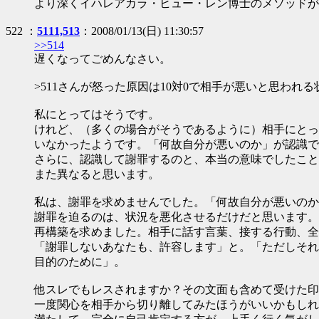
より深くイハレアカラ・ヒュー・レン博士のメソッドが
522 ：
5111,513
：2008/01/13(日) 11:30:57
>>514
遅くなってごめんなさい。
>511さんが怒った原因は10対0で相手が悪いと思われ
私にとってはそうです。
けれど、（多くの場合がそうであるように）相手にとっ
いなかったようです。「何故自分が悪いのか」が認識で
さらに、認識して謝罪するのと、本当の意味でしたこと
また異なると思います。
私は、謝罪を求めませんでした。「何故自分が悪いのか
謝罪を迫るのは、状況を悪化させるだけだと思います。
再構築を求めました。相手に話す言葉、接する行動、全
「謝罪しないあなたも、許容します」と。「ただしそれ
目的のために」。
他スレでもレスされますか？その文面も含めて受けた印
一度関心を相手から切り離してみたほうがいいかもしれ