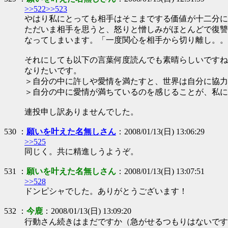
>>522
>>523
やはり私にとっても相手はそこまでする価値が十二分に
ただいま相手を思うと、怒りと憎しみがほとんどで復讐
なってしまいます。「一度関心を相手から切り離し。。
それにしても以下の言葉何度読んでも素晴らしいですね
なりたいです。
＞自分の中に許しや愛情を満たすと、世界は自分に協力
＞自分の中に愛情が満ちているのを感じることが、私に
連投申し訳ありませんでした。
530 ：
願いを叶えた名無しさん
：2008/01/13(日) 13:06:29
>>525
同じく。共に精進しうようぞ。
531 ：
願いを叶えた名無しさん
：2008/01/13(日) 13:07:51
>>528
ドンピシャでした。ありがとうございます！
532 ：
今鹿
：2008/01/13(日) 13:09:20
行動さん続きはまだですか（急がせるつもりはないです