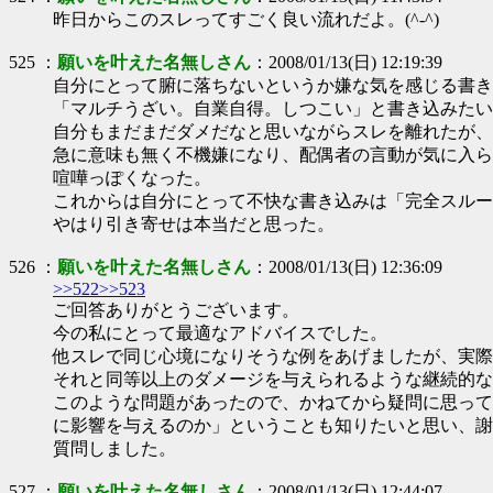
昨日からこのスレってすごく良い流れだよ。(^-^)
525 ：
願いを叶えた名無しさん
：2008/01/13(日) 12:19:39
自分にとって腑に落ちないというか嫌な気を感じる書き
「マルチうざい。自業自得。しつこい」と書き込みたい
自分もまだまだダメだなと思いながらスレを離れたが、
急に意味も無く不機嫌になり、配偶者の言動が気に入ら
喧嘩っぽくなった。
これからは自分にとって不快な書き込みは「完全スルー
やはり引き寄せは本当だと思った。
526 ：
願いを叶えた名無しさん
：2008/01/13(日) 12:36:09
>>522
>>523
ご回答ありがとうございます。
今の私にとって最適なアドバイスでした。
他スレで同じ心境になりそうな例をあげましたが、実際
それと同等以上のダメージを与えられるような継続的な
このような問題があったので、かねてから疑問に思って
に影響を与えるのか」ということも知りたいと思い、謝
質問しました。
527 ：
願いを叶えた名無しさん
：2008/01/13(日) 12:44:07