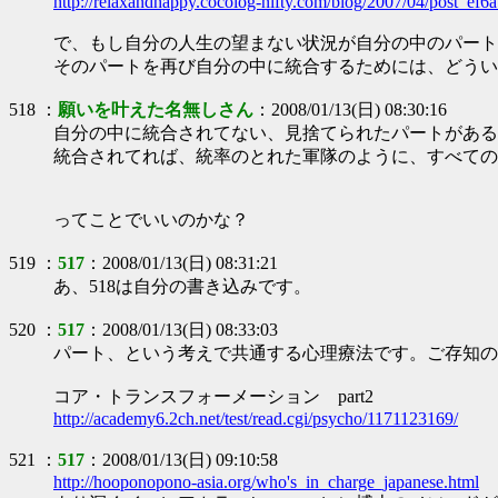
http://relaxandhappy.cocolog-nifty.com/blog/2007/04/post_ef6a
で、もし自分の人生の望まない状況が自分の中のパート
そのパートを再び自分の中に統合するためには、どうい
518 ：
願いを叶えた名無しさん
：2008/01/13(日) 08:30:16
自分の中に統合されてない、見捨てられたパートがある
統合されてれば、統率のとれた軍隊のように、すべての
ってことでいいのかな？
519 ：
517
：2008/01/13(日) 08:31:21
あ、518は自分の書き込みです。
520 ：
517
：2008/01/13(日) 08:33:03
パート、という考えで共通する心理療法です。ご存知の
コア・トランスフォーメーション part2
http://academy6.2ch.net/test/read.cgi/psycho/1171123169/
521 ：
517
：2008/01/13(日) 09:10:58
http://hooponopono-asia.org/who's_in_charge_japanese.html