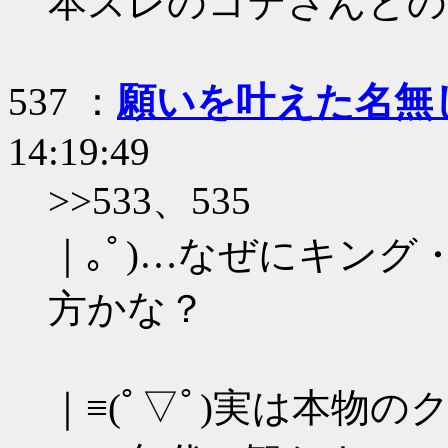
本スレのコテさんとの
537 ：
願いを叶えた名無
14:19:49
>>533、535
｜｡ﾟ)…なぜにキン
方かな？
｜≡(ﾟ▽ﾟ)実は本物の