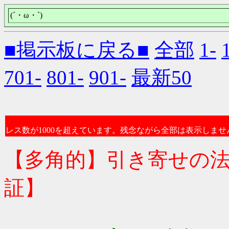
(´・ω・`)
■掲示板に戻る■
全部
1-
701-
801-
901-
最新50
レス数が1000を超えています。残念ながら全部は表示しませ
【多角的】引き寄せの
証】