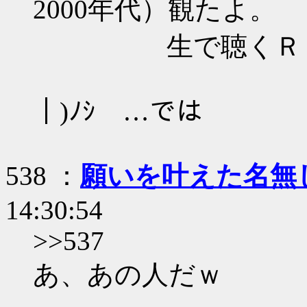
2000年代）観たよ。
生で聴くＲＥＤ
｜)ﾉｼ …では
538 ：
願いを叶えた名無
14:30:54
>>537
あ、あの人だｗ